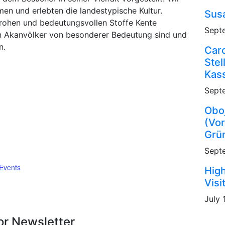
en und erlebten die landestypische Kultur.
Sus
rohen und bedeutungsvollen Stoffe Kente
Sept
hen Akanvölker von besonderer Bedeutung sind und
n.
Caro
Stel
Kas
Sept
Obo
(Vo
Grün
Sept
Events
High
Visi
July 
or Newsletter