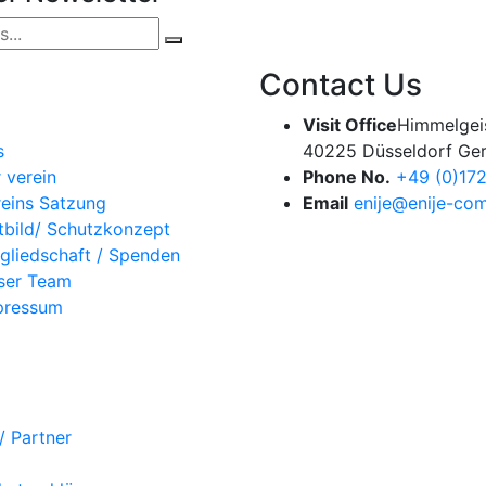
Contact Us
Visit Office
Himmelgeis
s
40225 Düsseldorf Ge
 verein
Phone No.
+49 (0)17
eins Satzung
Email
enije@enije-co
tbild/ Schutzkonzept
gliedschaft / Spenden
ser Team
pressum
/ Partner