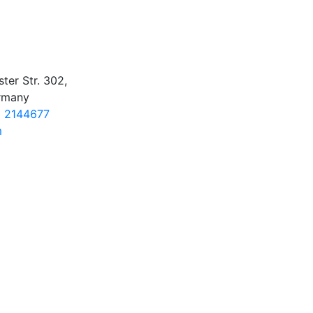
ter Str. 302,
rmany
2 2144677
m