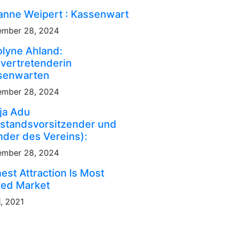
anne Weipert : Kassenwart
ember 28, 2024
lyne Ahland:
lvertretenderin
senwarten
ember 28, 2024
ja Adu
rstandsvorsitzender und
der des Vereins):
ember 28, 2024
est Attraction Is Most
ted Market
1, 2021